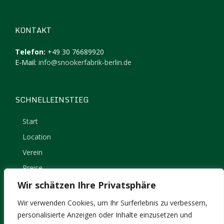
KONTAKT
Telefon:
+49 30 76689920
E-Mail:
info@snookerfabrik-berlin.de
SCHNELLEINSTIEG
Start
Location
Verein
Preise
Kontakt
Wir schätzen Ihre Privatsphäre
Impressum
Wir verwenden Cookies, um Ihr Surferlebnis zu verbessern,
Datenschutz
personalisierte Anzeigen oder Inhalte einzusetzen und