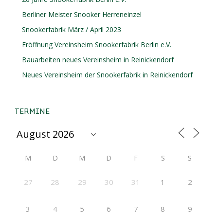
Berliner Meister Snooker Herreneinzel
Snookerfabrik März / April 2023
Eröffnung Vereinsheim Snookerfabrik Berlin e.V.
Bauarbeiten neues Vereinsheim in Reinickendorf
Neues Vereinsheim der Snookerfabrik in Reinickendorf
TERMINE
M
D
M
D
F
S
S
27
28
29
30
31
1
2
3
4
5
6
7
8
9