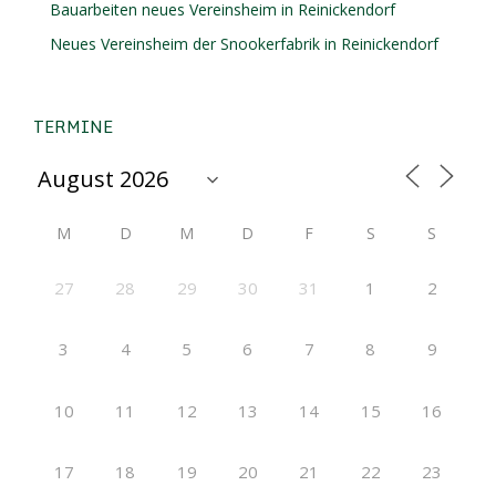
Bauarbeiten neues Vereinsheim in Reinickendorf
Neues Vereinsheim der Snookerfabrik in Reinickendorf
TERMINE
M
D
M
D
F
S
S
27
28
29
30
31
1
2
3
4
5
6
7
8
9
10
11
12
13
14
15
16
17
18
19
20
21
22
23