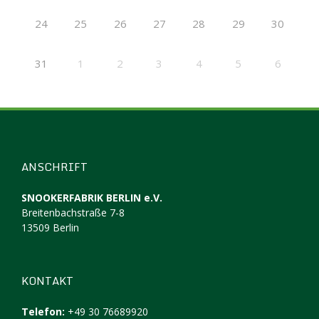
24
25
26
27
28
29
30
31
1
2
3
4
5
6
ANSCHRIFT
SNOOKERFABRIK BERLIN e.V.
Breitenbachstraße 7-8
13509 Berlin
KONTAKT
Telefon:
+49 30 76689920