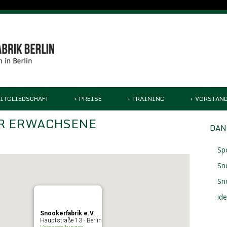
ITGLIEDSCHAFT
+
PREISE
+
TRAINING
+
VORSTAN
R ERWACHSENE
DAN
Sp
Sn
Sn
id
Snookerfabrik e.V.
Hauptstraße 13 - Berlin