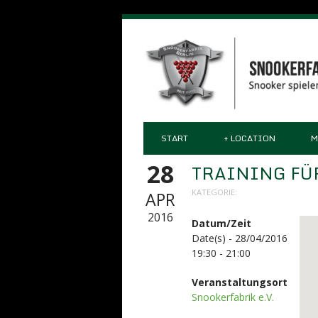
START
+
LOCATION
M
28
TRAINING FÜ
KATEGORIE:
APR
2016
Datum/Zeit
Date(s) - 28/04/2016
19:30 - 21:00
Veranstaltungsort
Snookerfabrik e.V.