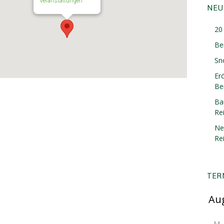
Veranstaltungen
NEU
20 
Be
Sn
Er
Ber
Ba
Re
Ne
Re
TER
M