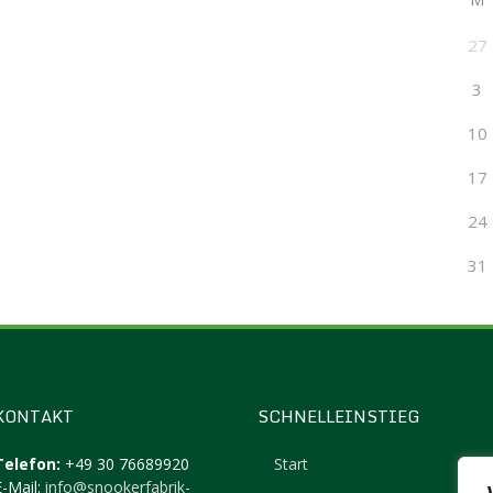
27
3
10
17
24
31
KONTAKT
SCHNELLEINSTIEG
Telefon:
+49 30 76689920
Start
E-Mail:
info@snookerfabrik-