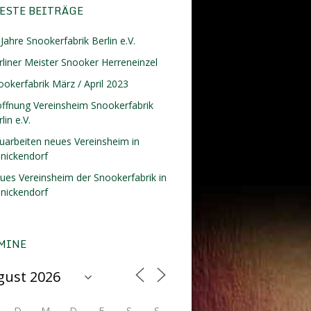
ESTE BEITRÄGE
Jahre Snookerfabrik Berlin e.V.
rliner Meister Snooker Herreneinzel
ookerfabrik März / April 2023
öffnung Vereinsheim Snookerfabrik
lin e.V.
uarbeiten neues Vereinsheim in
inickendorf
ues Vereinsheim der Snookerfabrik in
inickendorf
MINE
D
M
D
F
S
S