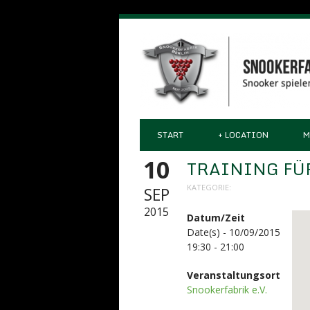
START
+
LOCATION
M
10
TRAINING FÜ
KATEGORIE:
SEP
2015
Datum/Zeit
Date(s) - 10/09/2015
19:30 - 21:00
Veranstaltungsort
Snookerfabrik e.V.