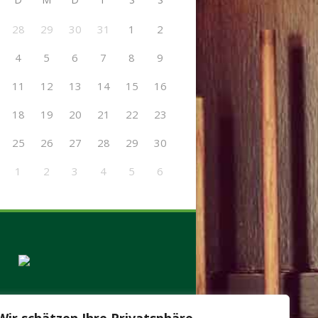
28
29
30
31
1
2
4
5
6
7
8
9
11
12
13
14
15
16
18
19
20
21
22
23
25
26
27
28
29
30
1
2
3
4
5
6