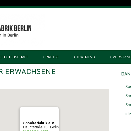
ITGLIEDSCHAFT
+
PREISE
+
TRAINING
+
VORSTAN
R ERWACHSENE
DAN
Sp
Sn
Sn
id
Snookerfabrik e.V.
Hauptstraße 13 - Berlin