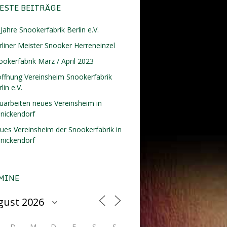
ESTE BEITRÄGE
Jahre Snookerfabrik Berlin e.V.
rliner Meister Snooker Herreneinzel
ookerfabrik März / April 2023
öffnung Vereinsheim Snookerfabrik
lin e.V.
uarbeiten neues Vereinsheim in
inickendorf
ues Vereinsheim der Snookerfabrik in
inickendorf
MINE
D
M
D
F
S
S