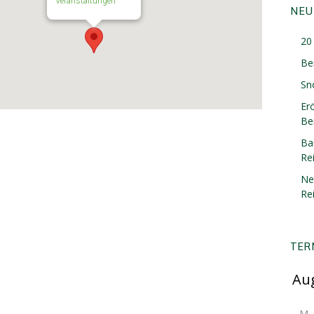
Veranstaltungen
NEU
20 
Be
Sn
Er
Ber
Ba
Re
Ne
Re
TER
M