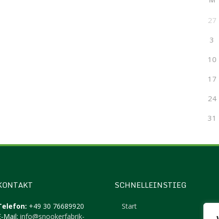
27
3
10
17
24
31
KONTAKT
SCHNELLEINSTIEG
Telefon:
+49 30 76689920
Start
E-Mail:
info@snookerfabrik-