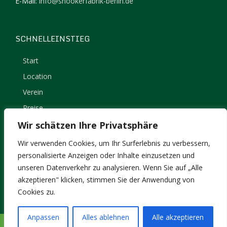
E-Mail:
info@snookerfabrik-berlin.de
SCHNELLEINSTIEG
Start
Location
Verein
Preise
Kontakt
Wir schätzen Ihre Privatsphäre
Impressum
Wir verwenden Cookies, um Ihr Surferlebnis zu verbessern,
Datenschutz
personalisierte Anzeigen oder Inhalte einzusetzen und
unseren Datenverkehr zu analysieren. Wenn Sie auf „Alle
akzeptieren" klicken, stimmen Sie der Anwendung von
Cookies zu.
Anpassen
Alles ablehnen
Alle akzeptieren