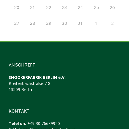
20
21
22
23
24
25
26
27
28
29
30
31
1
2
ANSCHRIFT
SNOOKERFABRIK BERLIN e.V.
Breitenbachstraße 7-8
13509 Berlin
KONTAKT
Telefon:
+49 30 76689920