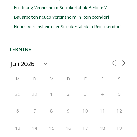
Eröffnung Vereinsheim Snookerfabrik Berlin e.V.
Bauarbeiten neues Vereinsheim in Reinickendorf
Neues Vereinsheim der Snookerfabrik in Reinickendorf
TERMINE
M
D
M
D
F
S
S
29
30
1
2
3
4
5
6
7
8
9
10
11
12
13
14
15
16
17
18
19