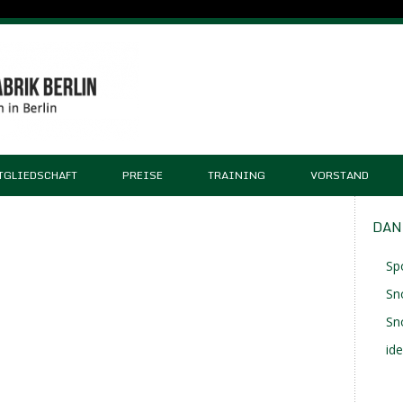
TGLIEDSCHAFT
PREISE
TRAINING
VORSTAND
DAN
Sp
Sn
Sn
id