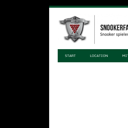
START
LOCATION
MI