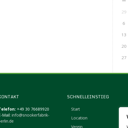
29
6
13
20
27
KONTAKT
SCHNELLEINSTIEG
Telefon:
+49 30 76689920
Start
E-Mail:
info@snookerfabrik-
Location
erlin.de
Verein