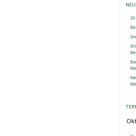
NEU
20 
Be
Sn
Er
Ber
Ba
Re
Ne
Re
TER
M