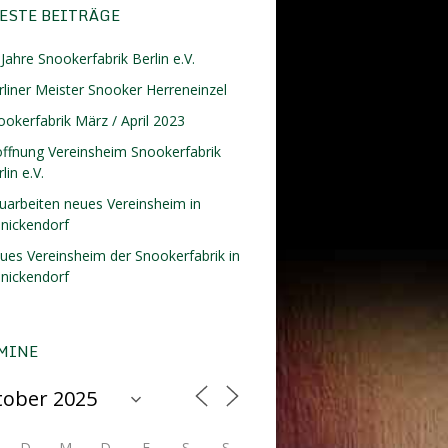
ESTE BEITRÄGE
Jahre Snookerfabrik Berlin e.V.
rliner Meister Snooker Herreneinzel
ookerfabrik März / April 2023
öffnung Vereinsheim Snookerfabrik
lin e.V.
uarbeiten neues Vereinsheim in
inickendorf
ues Vereinsheim der Snookerfabrik in
inickendorf
MINE
D
M
D
F
S
S