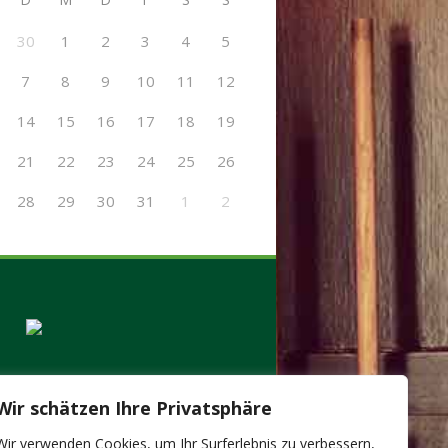
30
1
2
3
4
5
7
8
9
10
11
12
14
15
16
17
18
19
21
22
23
24
25
26
28
29
30
31
1
2
Wir schätzen Ihre Privatsphäre
Wir verwenden Cookies, um Ihr Surferlebnis zu verbessern,