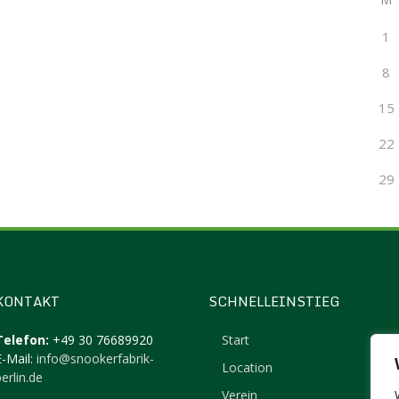
1
8
15
22
29
KONTAKT
SCHNELLEINSTIEG
Telefon:
+49 30 76689920
Start
E-Mail:
info@snookerfabrik-
Location
erlin.de
Verein