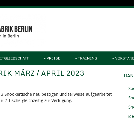
ITGLIEDSCHAFT
+
PREISE
+
TRAINING
+
VORSTAN
K MÄRZ / APRIL 2023
DAN
Sp
e 3 Snookertische neu bezogen und teilweise aufgearbeitet
Sn
r 2 Tische gleichzeitig zur Verfügung.
Sn
id