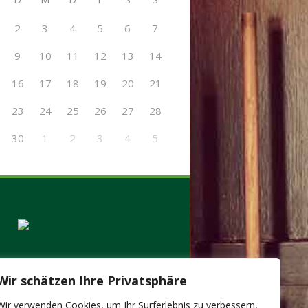
2
3
4
5
6
7
9
10
11
12
13
14
16
17
18
19
20
21
23
24
25
26
27
28
30
1
2
3
4
5
Wir schätzen Ihre Privatsphäre
Wir verwenden Cookies, um Ihr Surferlebnis zu verbessern,