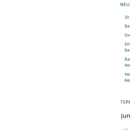
NEU
20 
Be
Sn
Er
Ber
Ba
Re
Ne
Re
TER
M