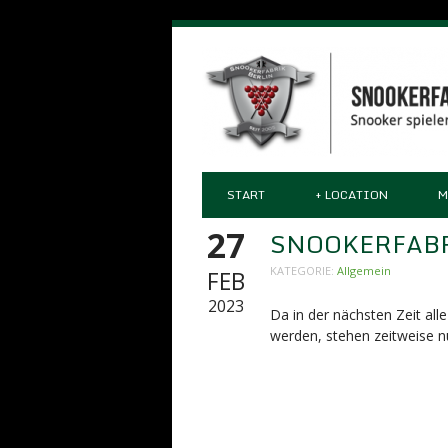
START
+
LOCATION
M
27
SNOOKERFABRI
KATEGORIE:
Allgemein
FEB
2023
Da in der nächsten Zeit all
werden, stehen zeitweise nu