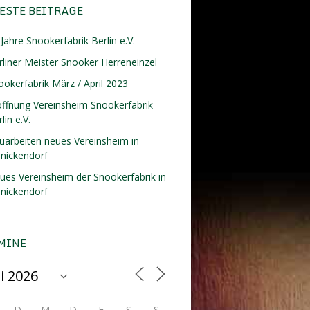
ESTE BEITRÄGE
Jahre Snookerfabrik Berlin e.V.
rliner Meister Snooker Herreneinzel
ookerfabrik März / April 2023
öffnung Vereinsheim Snookerfabrik
lin e.V.
uarbeiten neues Vereinsheim in
inickendorf
ues Vereinsheim der Snookerfabrik in
inickendorf
MINE
D
M
D
F
S
S