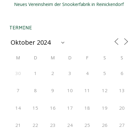
Neues Vereinsheim der Snookerfabrik in Reinickendorf
TERMINE
M
D
M
D
F
S
S
30
1
2
3
4
5
6
7
8
9
10
11
12
13
14
15
16
17
18
19
20
21
22
23
24
25
26
27