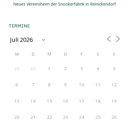
Neues Vereinsheim der Snookerfabrik in Reinickendorf
TERMINE
M
D
M
D
F
S
S
29
30
1
2
3
4
5
6
7
8
9
10
11
12
13
14
15
16
17
18
19
20
21
22
23
24
25
26