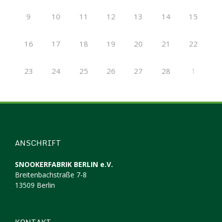
9
10
11
12
13
14
15
16
17
18
19
20
21
22
23
24
25
26
27
28
1
ANSCHRIFT
SNOOKERFABRIK BERLIN e.V.
Breitenbachstraße 7-8
13509 Berlin