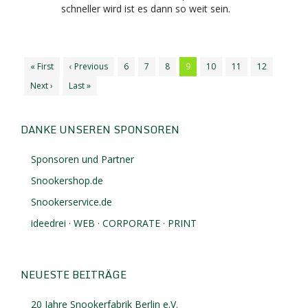
schneller wird ist es dann so weit sein.
« First
‹ Previous
6
7
8
9
10
11
12
Next ›
Last »
DANKE UNSEREN SPONSOREN
Sponsoren und Partner
Snookershop.de
Snookerservice.de
ideedrei · WEB · CORPORATE · PRINT
NEUESTE BEITRÄGE
20 Jahre Snookerfabrik Berlin e.V.