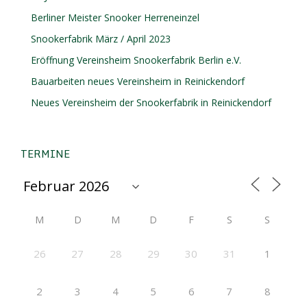
Berliner Meister Snooker Herreneinzel
Snookerfabrik März / April 2023
Eröffnung Vereinsheim Snookerfabrik Berlin e.V.
Bauarbeiten neues Vereinsheim in Reinickendorf
Neues Vereinsheim der Snookerfabrik in Reinickendorf
TERMINE
M
D
M
D
F
S
S
26
27
28
29
30
31
1
2
3
4
5
6
7
8