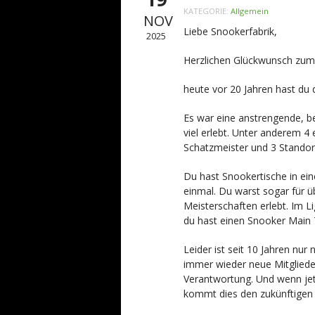
KATEGORIE:
Allgemein
NOV
Liebe Snookerfabrik,
2025
Herzlichen Glückwunsch zum
heute vor 20 Jahren hast du d
Es war eine anstrengende, b
viel erlebt. Unter anderem 4 
Schatzmeister und 3 Standor
Du hast Snookertische in ein
einmal. Du warst sogar für ü
Meisterschaften erlebt. Im L
du hast einen Snooker Main 
Leider ist seit 10 Jahren n
immer wieder neue Mitgliede
Verantwortung. Und wenn jet
kommt dies den zukünftigen 