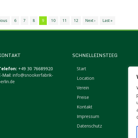
vious
6
7
8
9
10
11
12
Next ›
Last »
KONTAKT
SCHNELLEINSTIEG
Telefon:
+49 30 76689920
Start
E-Mail:
info@snookerfabrik-
Location
erlin.de
Verein
Preise
Kontakt
Impressum
Datenschutz