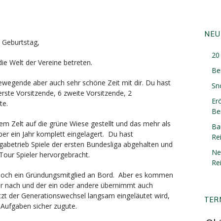
NEU
 Geburtstag,
20 
ie Welt der Vereine betreten.
Be
ewegende aber auch sehr schöne Zeit mit dir. Du hast
Sn
erste Vorsitzende, 6 zweite Vorsitzende, 2
Er
te.
Ber
em Zelt auf die grüne Wiese gestellt und das mehr als
Ba
ber ein Jahr komplett eingelagert. Du hast
Re
igabetrieb Spiele der ersten Bundesliga abgehalten und
Ne
Tour Spieler hervorgebracht.
Re
ur noch ein Gründungsmitglied an Bord. Aber es kommen
r nach und der ein oder andere übernimmt auch
zt der Generationswechsel langsam eingeläutet wird,
TER
Aufgaben sicher zugute.