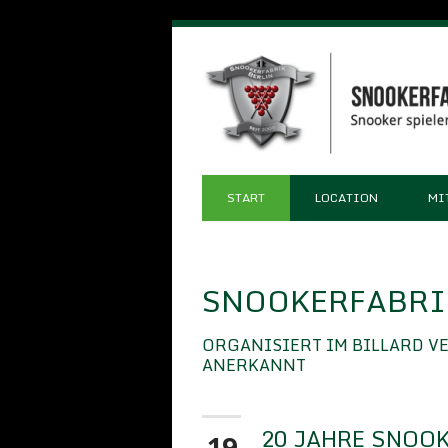
START
LOCATION
MI
SNOOKERFABRIK
ORGANISIERT IM BILLARD V
ANERKANNT
20 JAHRE SNOOK
19