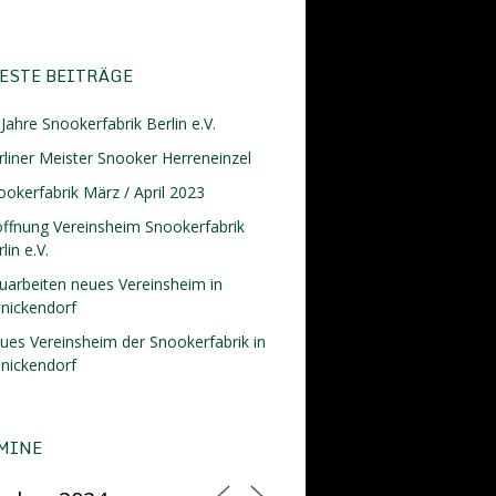
ESTE BEITRÄGE
Jahre Snookerfabrik Berlin e.V.
rliner Meister Snooker Herreneinzel
ookerfabrik März / April 2023
öffnung Vereinsheim Snookerfabrik
lin e.V.
uarbeiten neues Vereinsheim in
inickendorf
ues Vereinsheim der Snookerfabrik in
inickendorf
MINE