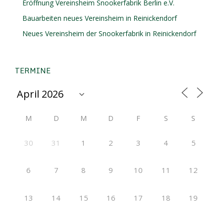
Eröffnung Vereinsheim Snookerfabrik Berlin e.V.
Bauarbeiten neues Vereinsheim in Reinickendorf
Neues Vereinsheim der Snookerfabrik in Reinickendorf
TERMINE
M
D
M
D
F
S
S
30
31
1
2
3
4
5
6
7
8
9
10
11
12
13
14
15
16
17
18
19