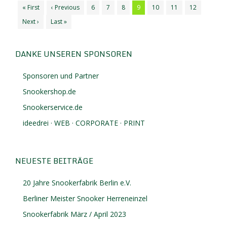
« First
‹ Previous
6
7
8
9
10
11
12
Next ›
Last »
DANKE UNSEREN SPONSOREN
Sponsoren und Partner
Snookershop.de
Snookerservice.de
ideedrei · WEB · CORPORATE · PRINT
NEUESTE BEITRÄGE
20 Jahre Snookerfabrik Berlin e.V.
Berliner Meister Snooker Herreneinzel
Snookerfabrik März / April 2023