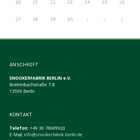
20
21
22
23
24
25
26
27
28
29
30
1
2
3
ANSCHRIFT
SNOOKERFABRIK BERLIN e.V.
Breitenbachstraße 7-8
13509 Berlin
KONTAKT
Telefon:
+49 30 76689920
E-Mail:
info@snookerfabrik-berlin.de