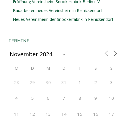
Eröffnung Vereinsheim Snookerfabrik Berlin e.V.
Bauarbeiten neues Vereinsheim in Reinickendorf
Neues Vereinsheim der Snookerfabrik in Reinickendorf
TERMINE
M
D
M
D
F
S
S
28
29
30
31
1
2
3
4
5
6
7
8
9
10
11
12
13
14
15
16
17