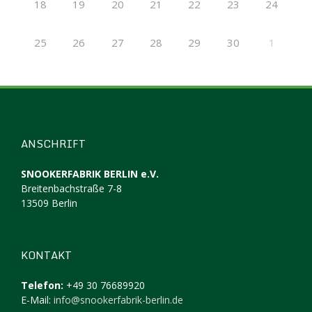
18
19
20
21
22
23
24
25
26
27
28
29
30
1
ANSCHRIFT
SNOOKERFABRIK BERLIN e.V.
Breitenbachstraße 7-8
13509 Berlin
KONTAKT
Telefon:
+49 30 76689920
E-Mail:
info@snookerfabrik-berlin.de