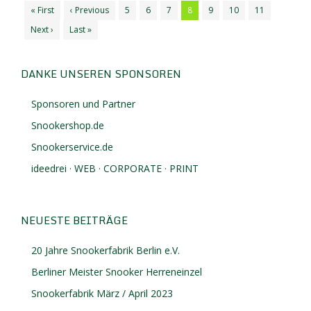
« First
‹ Previous
5
6
7
8
9
10
11
Next ›
Last »
DANKE UNSEREN SPONSOREN
Sponsoren und Partner
Snookershop.de
Snookerservice.de
ideedrei · WEB · CORPORATE · PRINT
NEUESTE BEITRÄGE
20 Jahre Snookerfabrik Berlin e.V.
Berliner Meister Snooker Herreneinzel
Snookerfabrik März / April 2023