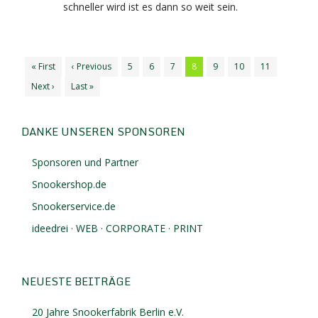
schneller wird ist es dann so weit sein.
« First
‹ Previous
5
6
7
8
9
10
11
Next ›
Last »
DANKE UNSEREN SPONSOREN
Sponsoren und Partner
Snookershop.de
Snookerservice.de
ideedrei · WEB · CORPORATE · PRINT
NEUESTE BEITRÄGE
20 Jahre Snookerfabrik Berlin e.V.