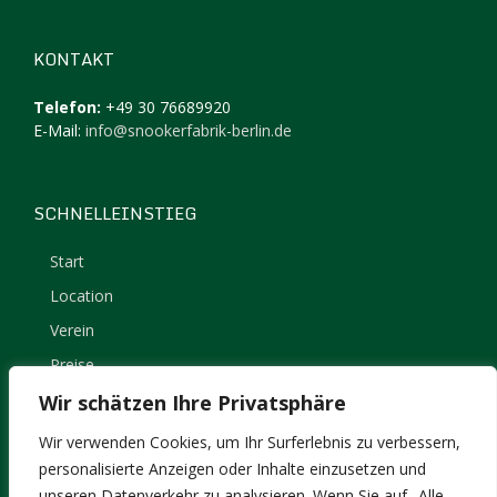
KONTAKT
Telefon:
+49 30 76689920
E-Mail:
info@snookerfabrik-berlin.de
SCHNELLEINSTIEG
Start
Location
Verein
Preise
Kontakt
Wir schätzen Ihre Privatsphäre
Impressum
Wir verwenden Cookies, um Ihr Surferlebnis zu verbessern,
Datenschutz
personalisierte Anzeigen oder Inhalte einzusetzen und
unseren Datenverkehr zu analysieren. Wenn Sie auf „Alle