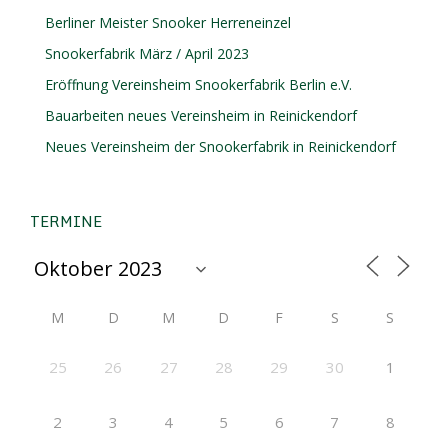
Berliner Meister Snooker Herreneinzel
Snookerfabrik März / April 2023
Eröffnung Vereinsheim Snookerfabrik Berlin e.V.
Bauarbeiten neues Vereinsheim in Reinickendorf
Neues Vereinsheim der Snookerfabrik in Reinickendorf
TERMINE
M
D
M
D
F
S
S
25
26
27
28
29
30
1
2
3
4
5
6
7
8