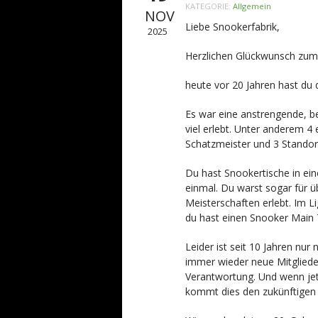
KATEGORIE:
Allgemein
NOV
Liebe Snookerfabrik,
2025
Herzlichen Glückwunsch zum
heute vor 20 Jahren hast du d
Es war eine anstrengende, b
viel erlebt. Unter anderem 4 
Schatzmeister und 3 Standor
Du hast Snookertische in ein
einmal. Du warst sogar für ü
Meisterschaften erlebt. Im L
du hast einen Snooker Main 
Leider ist seit 10 Jahren n
immer wieder neue Mitgliede
Verantwortung. Und wenn jet
kommt dies den zukünftigen 