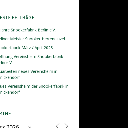
ESTE BEITRÄGE
Jahre Snookerfabrik Berlin e.V.
rliner Meister Snooker Herreneinzel
ookerfabrik März / April 2023
öffnung Vereinsheim Snookerfabrik
lin e.V.
uarbeiten neues Vereinsheim in
inickendorf
ues Vereinsheim der Snookerfabrik in
inickendorf
MINE