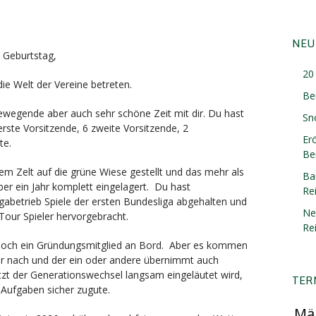
NEU
 Geburtstag,
20 
ie Welt der Vereine betreten.
Be
ewegende aber auch sehr schöne Zeit mit dir. Du hast
Sn
erste Vorsitzende, 6 zweite Vorsitzende, 2
Er
te.
Ber
em Zelt auf die grüne Wiese gestellt und das mehr als
Ba
ber ein Jahr komplett eingelagert. Du hast
Re
igabetrieb Spiele der ersten Bundesliga abgehalten und
Ne
Tour Spieler hervorgebracht.
Re
ur noch ein Gründungsmitglied an Bord. Aber es kommen
r nach und der ein oder andere übernimmt auch
zt der Generationswechsel langsam eingeläutet wird,
TER
Aufgaben sicher zugute.