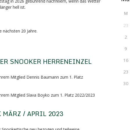
tstag in 2026 gebührend nachfeiern, wenn das Wetter
änger hell ist.
M
23
ie nächsten 20 Jahre.
2
9
TER SNOOKER HERRENEINZEL
16
23
 ihrem Mitglied Dennis Baumann zum 1. Platz
30
 ihrem Mitglied Slava Boyko zum 1. Platz 2022/2023
MÄRZ / APRIL 2023
 3 Snookertische neu bezogen und teilweise