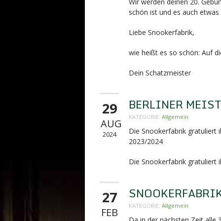
Wir werden deinen 20. Gebur
schön ist und es auch etwas l
Liebe Snookerfabrik,
wie heißt es so schön: Auf d
Dein Schatzmeister
BERLINER MEIS
29
KATEGORIE:
Allgemein
AUG
Die Snookerfabrik gratuliert
2024
2023/2024
Die Snookerfabrik gratuliert
SNOOKERFABRIK 
27
KATEGORIE:
Allgemein
FEB
Da in der nächsten Zeit alle