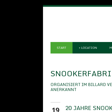
START
+
LOCATION
M
SNOOKERFABRIK
ORGANISIERT IM BILLARD V
ANERKANNT
20 JAHRE SNOOK
19