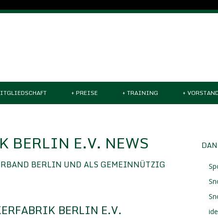
ITGLIEDSCHAFT
+
PREISE
+
TRAINING
+
VORSTAN
 BERLIN E.V. NEWS
DAN
ERBAND BERLIN UND ALS GEMEINNÜTZIG
Sp
Sn
Sn
ERFABRIK BERLIN E.V.
id