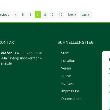
revious
4
5
6
7
8
9
10
Next ›
Last »
KONTAKT
SCHNELLEINSTIEG
Telefon:
+49 30 76689920
Start
E-Mail:
info@snookerfabrik-
Location
erlin.de
Verein
Preise
Kontakt
Impressum
Datenschutz