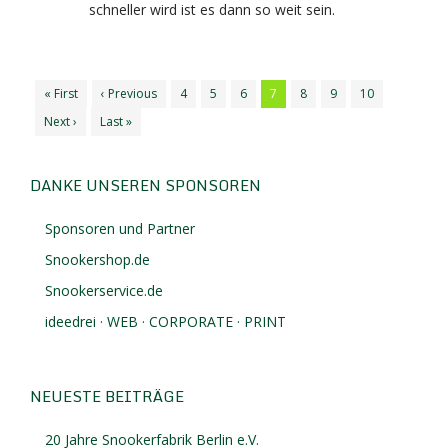
schneller wird ist es dann so weit sein.
« First
‹ Previous
4
5
6
7
8
9
10
Next ›
Last »
DANKE UNSEREN SPONSOREN
Sponsoren und Partner
Snookershop.de
Snookerservice.de
ideedrei · WEB · CORPORATE · PRINT
NEUESTE BEITRÄGE
20 Jahre Snookerfabrik Berlin e.V.