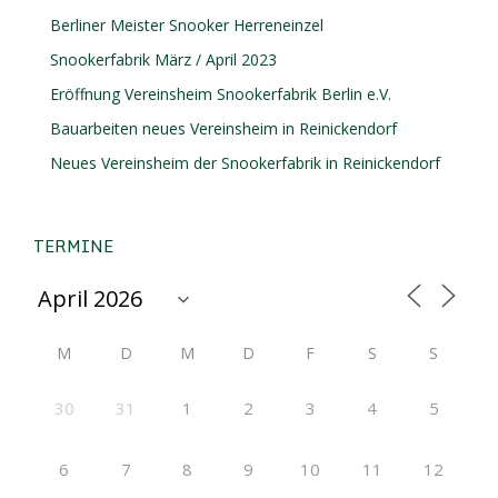
Berliner Meister Snooker Herreneinzel
Snookerfabrik März / April 2023
Eröffnung Vereinsheim Snookerfabrik Berlin e.V.
Bauarbeiten neues Vereinsheim in Reinickendorf
Neues Vereinsheim der Snookerfabrik in Reinickendorf
TERMINE
M
D
M
D
F
S
S
30
31
1
2
3
4
5
6
7
8
9
10
11
12