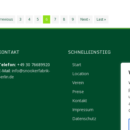
Previous
3
4
5
6
7
8
9
Next ›
Last »
KONTAKT
SCHNELLEINSTIEG
Telefon:
+49 30 76689920
Start
E-Mail:
info@snookerfabrik-
Location
erlin.de
Verein
Preise
Kontakt
Impressum
Datenschutz