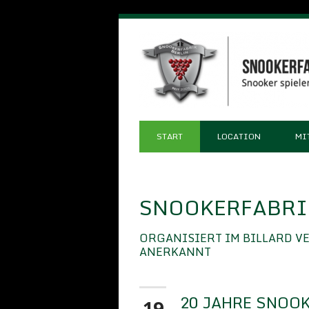
START
LOCATION
MI
SNOOKERFABRIK
ORGANISIERT IM BILLARD V
ANERKANNT
20 JAHRE SNOOK
19