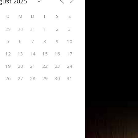
D
M
D
F
S
S
29
30
31
1
2
3
5
6
7
8
9
10
12
13
14
15
16
17
19
20
21
22
23
24
26
27
28
29
30
31