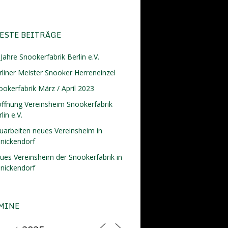
ESTE BEITRÄGE
Jahre Snookerfabrik Berlin e.V.
rliner Meister Snooker Herreneinzel
ookerfabrik März / April 2023
öffnung Vereinsheim Snookerfabrik
lin e.V.
uarbeiten neues Vereinsheim in
inickendorf
ues Vereinsheim der Snookerfabrik in
inickendorf
MINE