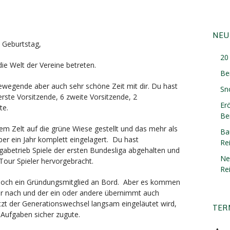
NEU
 Geburtstag,
20 
ie Welt der Vereine betreten.
Be
ewegende aber auch sehr schöne Zeit mit dir. Du hast
Sn
erste Vorsitzende, 6 zweite Vorsitzende, 2
Er
te.
Ber
em Zelt auf die grüne Wiese gestellt und das mehr als
Ba
ber ein Jahr komplett eingelagert. Du hast
Re
igabetrieb Spiele der ersten Bundesliga abgehalten und
Ne
Tour Spieler hervorgebracht.
Re
ur noch ein Gründungsmitglied an Bord. Aber es kommen
r nach und der ein oder andere übernimmt auch
zt der Generationswechsel langsam eingeläutet wird,
TER
Aufgaben sicher zugute.