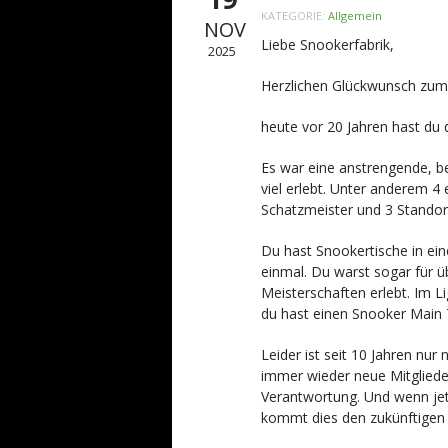
KATEGORIE:
Allgemein
NOV
Liebe Snookerfabrik,
2025
Herzlichen Glückwunsch zum
heute vor 20 Jahren hast du d
Es war eine anstrengende, b
viel erlebt. Unter anderem 4 
Schatzmeister und 3 Standor
Du hast Snookertische in ein
einmal. Du warst sogar für ü
Meisterschaften erlebt. Im L
du hast einen Snooker Main 
Leider ist seit 10 Jahren n
immer wieder neue Mitgliede
Verantwortung. Und wenn jet
kommt dies den zukünftigen 