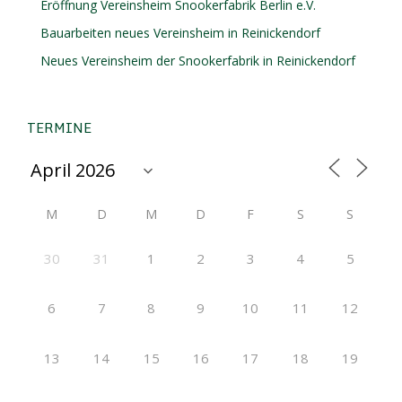
Eröffnung Vereinsheim Snookerfabrik Berlin e.V.
Bauarbeiten neues Vereinsheim in Reinickendorf
Neues Vereinsheim der Snookerfabrik in Reinickendorf
TERMINE
M
D
M
D
F
S
S
30
31
1
2
3
4
5
6
7
8
9
10
11
12
13
14
15
16
17
18
19