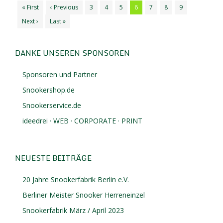
« First
‹ Previous
3
4
5
6
7
8
9
Next ›
Last »
DANKE UNSEREN SPONSOREN
Sponsoren und Partner
Snookershop.de
Snookerservice.de
ideedrei · WEB · CORPORATE · PRINT
NEUESTE BEITRÄGE
20 Jahre Snookerfabrik Berlin e.V.
Berliner Meister Snooker Herreneinzel
Snookerfabrik März / April 2023