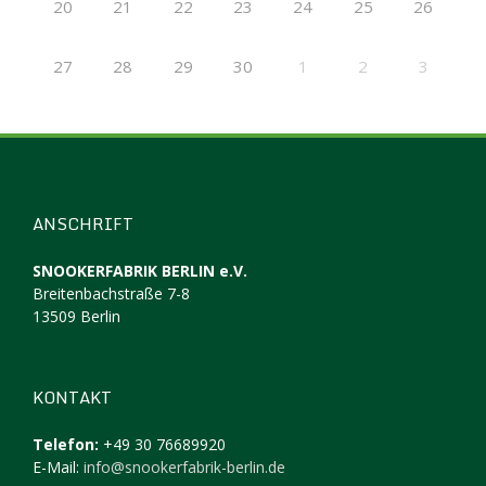
20
21
22
23
24
25
26
27
28
29
30
1
2
3
ANSCHRIFT
SNOOKERFABRIK BERLIN e.V.
Breitenbachstraße 7-8
13509 Berlin
KONTAKT
Telefon:
+49 30 76689920
E-Mail:
info@snookerfabrik-berlin.de