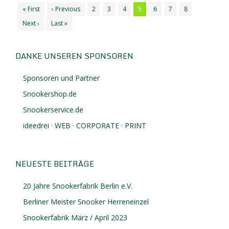
« First
‹ Previous
2
3
4
5
6
7
8
Next ›
Last »
DANKE UNSEREN SPONSOREN
Sponsoren und Partner
Snookershop.de
Snookerservice.de
ideedrei · WEB · CORPORATE · PRINT
NEUESTE BEITRÄGE
20 Jahre Snookerfabrik Berlin e.V.
Berliner Meister Snooker Herreneinzel
Snookerfabrik März / April 2023