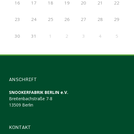
16
17
18
19
20
21
22
23
24
25
26
27
28
29
30
31
1
2
3
4
5
ANSCHRIFT
SNOOKERFABRIK BERLIN e.V.
Breitenbachstraße 7-8
13509 Berlin
KONTAKT