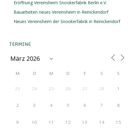
Eröffnung Vereinsheim Snookerfabrik Berlin e.V.
Bauarbeiten neues Vereinsheim in Reinickendorf
Neues Vereinsheim der Snookerfabrik in Reinickendorf
TERMINE
M
D
M
D
F
S
S
23
24
25
26
27
28
1
2
3
4
5
6
7
8
9
10
11
12
13
14
15