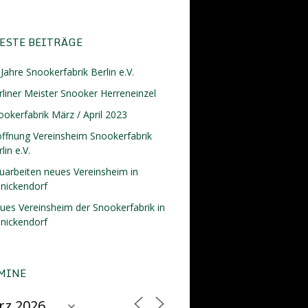
ESTE BEITRÄGE
Jahre Snookerfabrik Berlin e.V.
rliner Meister Snooker Herreneinzel
ookerfabrik März / April 2023
öffnung Vereinsheim Snookerfabrik
lin e.V.
uarbeiten neues Vereinsheim in
inickendorf
ues Vereinsheim der Snookerfabrik in
inickendorf
MINE