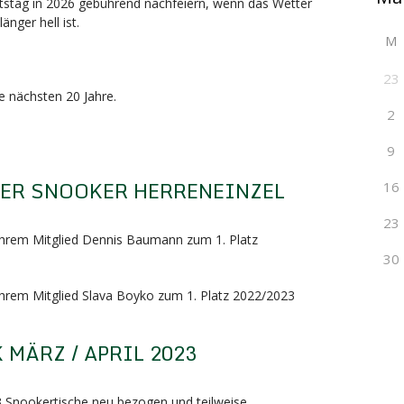
tstag in 2026 gebührend nachfeiern, wenn das Wetter
änger hell ist.
M
23
ie nächsten 20 Jahre.
2
9
TER SNOOKER HERRENEINZEL
16
23
 ihrem Mitglied Dennis Baumann zum 1. Platz
30
 ihrem Mitglied Slava Boyko zum 1. Platz 2022/2023
MÄRZ / APRIL 2023
 3 Snookertische neu bezogen und teilweise