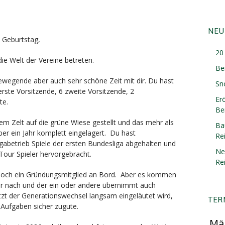
NEU
 Geburtstag,
20 
ie Welt der Vereine betreten.
Be
ewegende aber auch sehr schöne Zeit mit dir. Du hast
Sn
erste Vorsitzende, 6 zweite Vorsitzende, 2
Er
te.
Ber
em Zelt auf die grüne Wiese gestellt und das mehr als
Ba
ber ein Jahr komplett eingelagert. Du hast
Re
igabetrieb Spiele der ersten Bundesliga abgehalten und
Ne
Tour Spieler hervorgebracht.
Re
ur noch ein Gründungsmitglied an Bord. Aber es kommen
r nach und der ein oder andere übernimmt auch
zt der Generationswechsel langsam eingeläutet wird,
TER
Aufgaben sicher zugute.