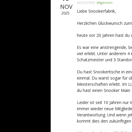
KATEGORIE:
Allgemein
NOV
Liebe Snookerfabrik,
2025
Herzlichen Glückwunsch zum
heute vor 20 Jahren hast du d
Es war eine anstrengende, b
viel erlebt. Unter anderem 4 
Schatzmeister und 3 Standor
Du hast Snookertische in ein
einmal. Du warst sogar für ü
Meisterschaften erlebt. Im L
du hast einen Snooker Main 
Leider ist seit 10 Jahren n
immer wieder neue Mitgliede
Verantwortung. Und wenn jet
kommt dies den zukünftigen 