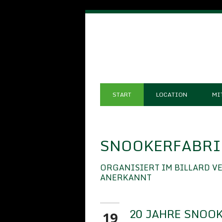
START
LOCATION
MI
SNOOKERFABRIK
ORGANISIERT IM BILLARD V
ANERKANNT
20 JAHRE SNOOK
19