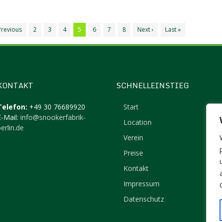
Previous
2
3
4
5
6
7
8
Next ›
Last »
KONTAKT
SCHNELLEINSTIEG
Telefon:
+49 30 76689920
Start
E-Mail:
info@snookerfabrik-
Location
erlin.de
Verein
Preise
Kontakt
Impressum
Datenschutz