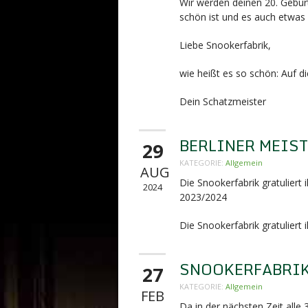
Wir werden deinen 20. Gebur
schön ist und es auch etwas l
Liebe Snookerfabrik,
wie heißt es so schön: Auf d
Dein Schatzmeister
BERLINER MEIS
29
KATEGORIE:
Allgemein
AUG
Die Snookerfabrik gratuliert
2024
2023/2024
Die Snookerfabrik gratuliert
SNOOKERFABRIK 
27
KATEGORIE:
Allgemein
FEB
Da in der nächsten Zeit alle