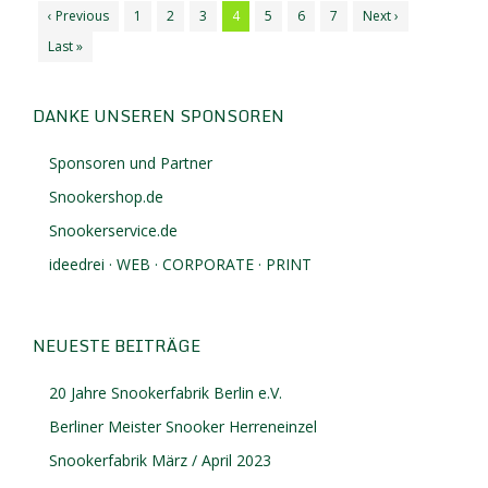
‹ Previous
1
2
3
4
5
6
7
Next ›
Last »
DANKE UNSEREN SPONSOREN
Sponsoren und Partner
Snookershop.de
Snookerservice.de
ideedrei · WEB · CORPORATE · PRINT
NEUESTE BEITRÄGE
20 Jahre Snookerfabrik Berlin e.V.
Berliner Meister Snooker Herreneinzel
Snookerfabrik März / April 2023