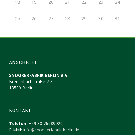
18
19
20
21
22
23
24
25
26
27
28
29
30
31
ANSCHRIFT
SNOOKERFABRIK BERLIN e.V.
Breitenbachstraße 7-8
13509 Berlin
KONTAKT
Telefon:
+49 30 76689920
E-Mail:
info@snookerfabrik-berlin.de