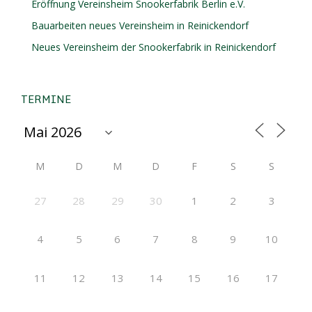
Eröffnung Vereinsheim Snookerfabrik Berlin e.V.
Bauarbeiten neues Vereinsheim in Reinickendorf
Neues Vereinsheim der Snookerfabrik in Reinickendorf
TERMINE
M
D
M
D
F
S
S
27
28
29
30
1
2
3
4
5
6
7
8
9
10
11
12
13
14
15
16
17