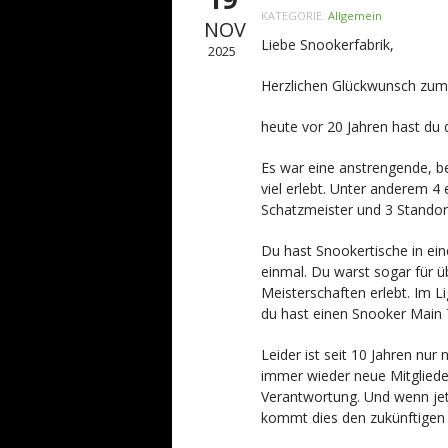
KATEGORIE:
Allgemein
NOV
Liebe Snookerfabrik,
2025
Herzlichen Glückwunsch zum
heute vor 20 Jahren hast du d
Es war eine anstrengende, b
viel erlebt. Unter anderem 4 
Schatzmeister und 3 Standor
Du hast Snookertische in ein
einmal. Du warst sogar für ü
Meisterschaften erlebt. Im L
du hast einen Snooker Main 
Leider ist seit 10 Jahren n
immer wieder neue Mitgliede
Verantwortung. Und wenn jet
kommt dies den zukünftigen 