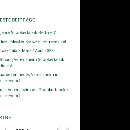
ESTE BEITRÄGE
Jahre Snookerfabrik Berlin e.V.
rliner Meister Snooker Herreneinzel
ookerfabrik März / April 2023
öffnung Vereinsheim Snookerfabrik
lin e.V.
uarbeiten neues Vereinsheim in
inickendorf
ues Vereinsheim der Snookerfabrik in
inickendorf
MINE