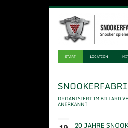
START
LOCATION
MI
SNOOKERFABRIK
ORGANISIERT IM BILLARD V
ANERKANNT
20 JAHRE SNOOK
19