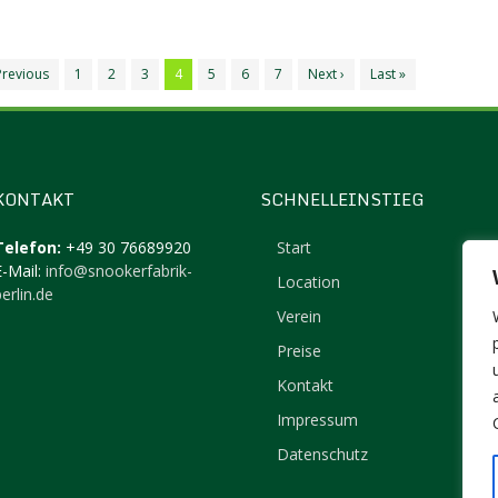
Previous
1
2
3
4
5
6
7
Next ›
Last »
KONTAKT
SCHNELLEINSTIEG
Telefon:
+49 30 76689920
Start
E-Mail:
info@snookerfabrik-
Location
erlin.de
Verein
Preise
Kontakt
Impressum
Datenschutz