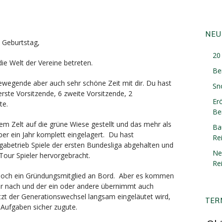
NEU
 Geburtstag,
20 
ie Welt der Vereine betreten.
Be
ewegende aber auch sehr schöne Zeit mit dir. Du hast
Sn
erste Vorsitzende, 6 zweite Vorsitzende, 2
Er
te.
Ber
em Zelt auf die grüne Wiese gestellt und das mehr als
Ba
ber ein Jahr komplett eingelagert. Du hast
Re
igabetrieb Spiele der ersten Bundesliga abgehalten und
Ne
Tour Spieler hervorgebracht.
Re
ur noch ein Gründungsmitglied an Bord. Aber es kommen
r nach und der ein oder andere übernimmt auch
zt der Generationswechsel langsam eingeläutet wird,
TER
Aufgaben sicher zugute.