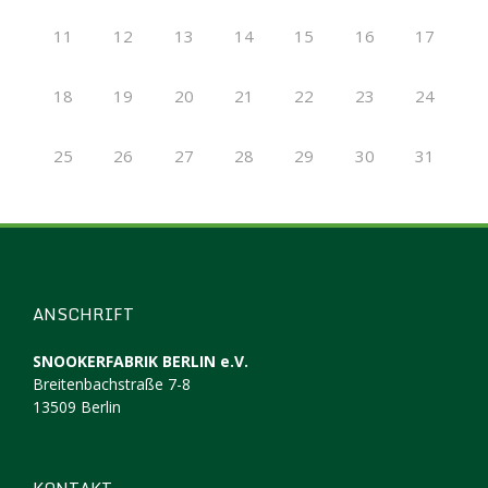
11
12
13
14
15
16
17
18
19
20
21
22
23
24
25
26
27
28
29
30
31
ANSCHRIFT
SNOOKERFABRIK BERLIN e.V.
Breitenbachstraße 7-8
13509 Berlin