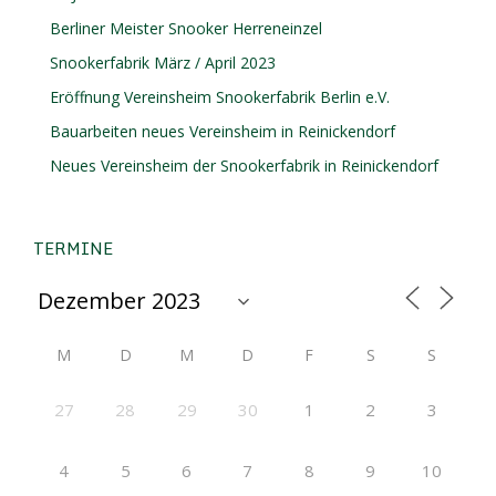
Berliner Meister Snooker Herreneinzel
Snookerfabrik März / April 2023
Eröffnung Vereinsheim Snookerfabrik Berlin e.V.
Bauarbeiten neues Vereinsheim in Reinickendorf
Neues Vereinsheim der Snookerfabrik in Reinickendorf
TERMINE
M
D
M
D
F
S
S
27
28
29
30
1
2
3
4
5
6
7
8
9
10