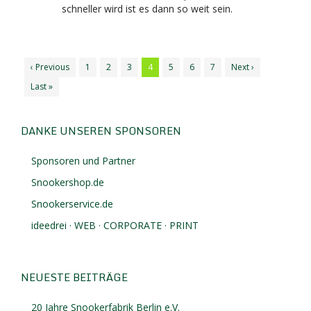
schneller wird ist es dann so weit sein.
‹ Previous
1
2
3
4
5
6
7
Next ›
Last »
DANKE UNSEREN SPONSOREN
Sponsoren und Partner
Snookershop.de
Snookerservice.de
ideedrei · WEB · CORPORATE · PRINT
NEUESTE BEITRÄGE
20 Jahre Snookerfabrik Berlin e.V.