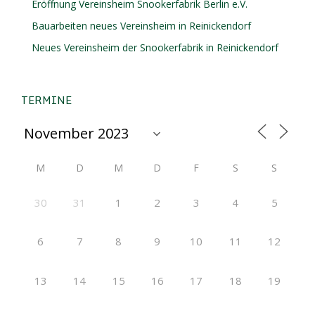
Eröffnung Vereinsheim Snookerfabrik Berlin e.V.
Bauarbeiten neues Vereinsheim in Reinickendorf
Neues Vereinsheim der Snookerfabrik in Reinickendorf
TERMINE
M
D
M
D
F
S
S
30
31
1
2
3
4
5
6
7
8
9
10
11
12
13
14
15
16
17
18
19