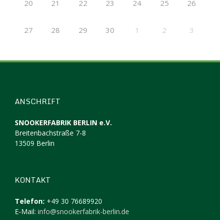
20
21
22
23
24
25
26
27
28
29
30
1
2
3
ANSCHRIFT
SNOOKERFABRIK BERLIN e.V.
Breitenbachstraße 7-8
13509 Berlin
KONTAKT
Telefon:
+49 30 76689920
E-Mail:
info@snookerfabrik-berlin.de