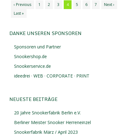
‹ Previous
1
2
3
4
5
6
7
Next ›
Last »
DANKE UNSEREN SPONSOREN
Sponsoren und Partner
Snookershop.de
Snookerservice.de
ideedrei · WEB · CORPORATE · PRINT
NEUESTE BEITRÄGE
20 Jahre Snookerfabrik Berlin e.V.
Berliner Meister Snooker Herreneinzel
Snookerfabrik März / April 2023