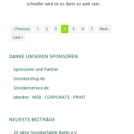
schneller wird ist es dann so weit sein.
‹ Previous
1
2
3
4
5
6
7
Next ›
Last »
DANKE UNSEREN SPONSOREN
Sponsoren und Partner
Snookershop.de
Snookerservice.de
ideedrei · WEB · CORPORATE · PRINT
NEUESTE BEITRÄGE
20 Jahre Snookerfabrik Berlin e.V.