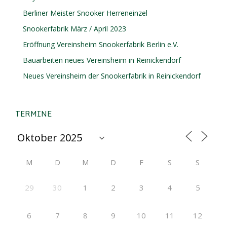
Berliner Meister Snooker Herreneinzel
Snookerfabrik März / April 2023
Eröffnung Vereinsheim Snookerfabrik Berlin e.V.
Bauarbeiten neues Vereinsheim in Reinickendorf
Neues Vereinsheim der Snookerfabrik in Reinickendorf
TERMINE
M
D
M
D
F
S
S
29
30
1
2
3
4
5
6
7
8
9
10
11
12