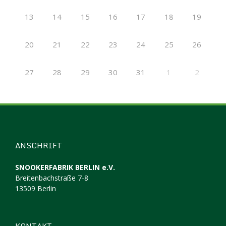
13
14
15
16
17
18
19
20
21
22
23
24
25
26
27
28
29
30
31
1
2
ANSCHRIFT
SNOOKERFABRIK BERLIN e.V.
Breitenbachstraße 7-8
13509 Berlin