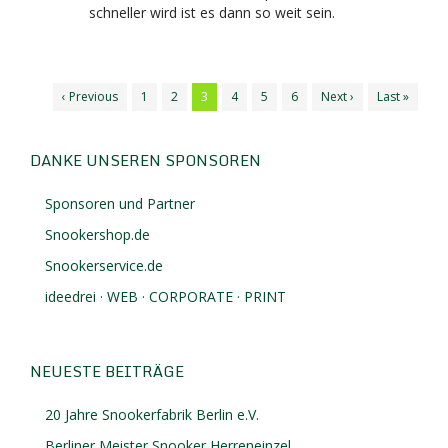
schneller wird ist es dann so weit sein.
‹ Previous
1
2
3
4
5
6
Next ›
Last »
DANKE UNSEREN SPONSOREN
Sponsoren und Partner
Snookershop.de
Snookerservice.de
ideedrei · WEB · CORPORATE · PRINT
NEUESTE BEITRÄGE
20 Jahre Snookerfabrik Berlin e.V.
Berliner Meister Snooker Herreneinzel