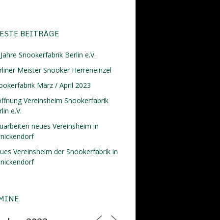
ESTE BEITRÄGE
Jahre Snookerfabrik Berlin e.V.
rliner Meister Snooker Herreneinzel
ookerfabrik März / April 2023
öffnung Vereinsheim Snookerfabrik
lin e.V.
uarbeiten neues Vereinsheim in
inickendorf
ues Vereinsheim der Snookerfabrik in
inickendorf
MINE