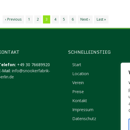
‹ Previous
1
2
3
4
5
6
Next ›
Last »
KONTAKT
SCHNELLEINSTIEG
Telefon:
+49 30 76689920
Start
E-Mail:
info@snookerfabrik-
Location
erlin.de
Verein
Preise
Kontakt
Impressum
Datenschutz