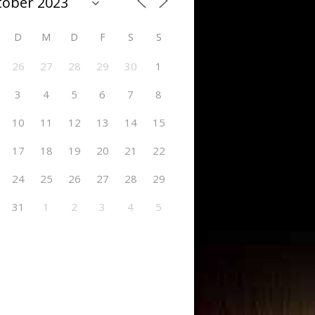
D
M
D
F
S
S
26
27
28
29
30
1
3
4
5
6
7
8
10
11
12
13
14
15
17
18
19
20
21
22
24
25
26
27
28
29
31
1
2
3
4
5