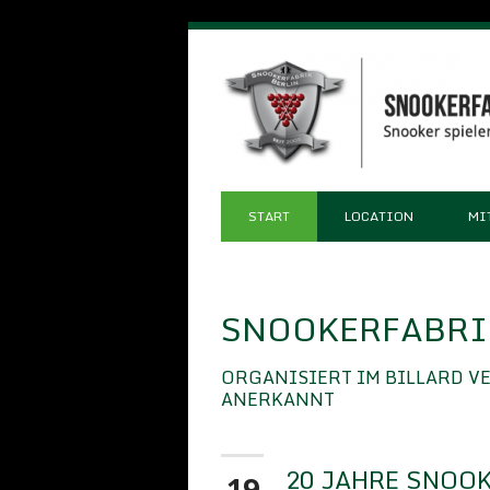
START
LOCATION
MI
SNOOKERFABRIK
ORGANISIERT IM BILLARD V
ANERKANNT
20 JAHRE SNOOK
19