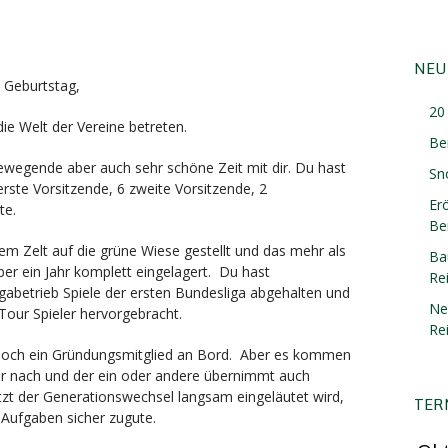
NEU
 Geburtstag,
20 
ie Welt der Vereine betreten.
Be
ewegende aber auch sehr schöne Zeit mit dir. Du hast
Sn
erste Vorsitzende, 6 zweite Vorsitzende, 2
Er
te.
Ber
em Zelt auf die grüne Wiese gestellt und das mehr als
Ba
ber ein Jahr komplett eingelagert. Du hast
Re
igabetrieb Spiele der ersten Bundesliga abgehalten und
Ne
Tour Spieler hervorgebracht.
Re
ur noch ein Gründungsmitglied an Bord. Aber es kommen
r nach und der ein oder andere übernimmt auch
zt der Generationswechsel langsam eingeläutet wird,
TER
Aufgaben sicher zugute.