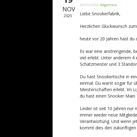
KATEGORIE:
Allgemein
NOV
Liebe Snookerfabrik,
2025
Herzlichen Glückwunsch zum
heute vor 20 Jahren hast du d
Es war eine anstrengende, b
viel erlebt. Unter anderem 4 
Schatzmeister und 3 Standor
Du hast Snookertische in ein
einmal. Du warst sogar für ü
Meisterschaften erlebt. Im L
du hast einen Snooker Main 
Leider ist seit 10 Jahren n
immer wieder neue Mitgliede
Verantwortung. Und wenn jet
kommt dies den zukünftigen 