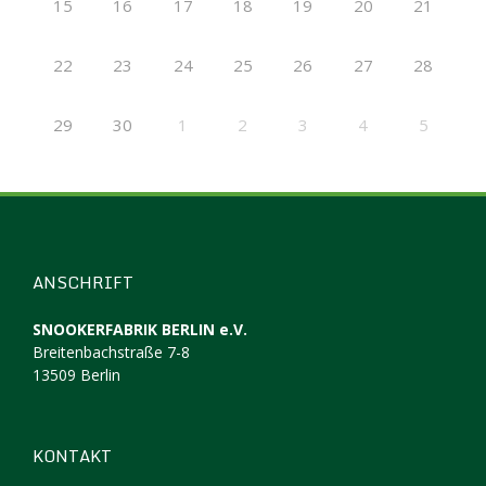
15
16
17
18
19
20
21
22
23
24
25
26
27
28
29
30
1
2
3
4
5
ANSCHRIFT
SNOOKERFABRIK BERLIN e.V.
Breitenbachstraße 7-8
13509 Berlin
KONTAKT