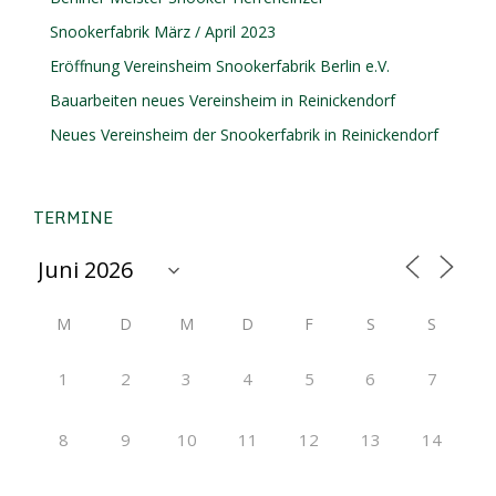
Snookerfabrik März / April 2023
Eröffnung Vereinsheim Snookerfabrik Berlin e.V.
Bauarbeiten neues Vereinsheim in Reinickendorf
Neues Vereinsheim der Snookerfabrik in Reinickendorf
TERMINE
M
D
M
D
F
S
S
1
2
3
4
5
6
7
8
9
10
11
12
13
14