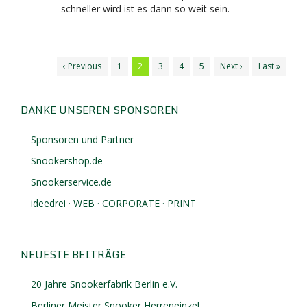
schneller wird ist es dann so weit sein.
‹ Previous
1
2
3
4
5
Next ›
Last »
DANKE UNSEREN SPONSOREN
Sponsoren und Partner
Snookershop.de
Snookerservice.de
ideedrei · WEB · CORPORATE · PRINT
NEUESTE BEITRÄGE
20 Jahre Snookerfabrik Berlin e.V.
Berliner Meister Snooker Herreneinzel