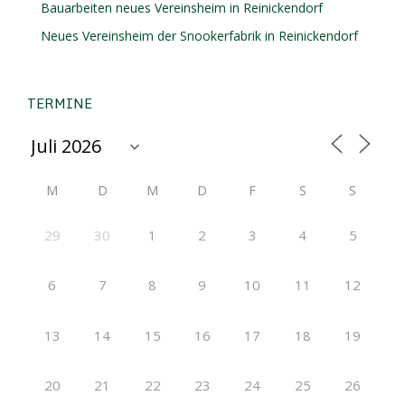
Bauarbeiten neues Vereinsheim in Reinickendorf
Neues Vereinsheim der Snookerfabrik in Reinickendorf
TERMINE
M
D
M
D
F
S
S
29
30
1
2
3
4
5
6
7
8
9
10
11
12
13
14
15
16
17
18
19
20
21
22
23
24
25
26