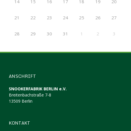
14
15
16
17
18
19
20
21
22
23
24
25
26
27
28
29
30
31
1
2
3
ANSCHRIFT
SNOOKERFABRIK BERLIN e.V.
Breitenbachstraße 7-8
13509 Berlin
KONTAKT