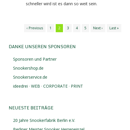
schneller wird ist es dann so weit sein.
‹ Previous
1
2
3
4
5
Next ›
Last »
DANKE UNSEREN SPONSOREN
Sponsoren und Partner
Snookershop.de
Snookerservice.de
ideedrei · WEB · CORPORATE · PRINT
NEUESTE BEITRÄGE
20 Jahre Snookerfabrik Berlin e.V.
Berliner Meister Snooker Herreneinzel