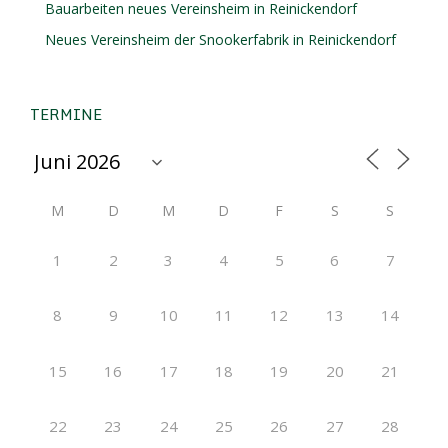
Bauarbeiten neues Vereinsheim in Reinickendorf
Neues Vereinsheim der Snookerfabrik in Reinickendorf
TERMINE
M
D
M
D
F
S
S
1
2
3
4
5
6
7
8
9
10
11
12
13
14
15
16
17
18
19
20
21
22
23
24
25
26
27
28