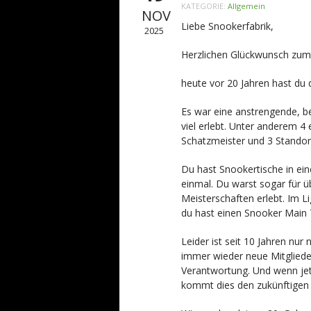
KATEGORIE:
Allgemein
NOV
Liebe Snookerfabrik,
2025
Herzlichen Glückwunsch zum
heute vor 20 Jahren hast du d
Es war eine anstrengende, b
viel erlebt. Unter anderem 4 
Schatzmeister und 3 Standor
Du hast Snookertische in ein
einmal. Du warst sogar für ü
Meisterschaften erlebt. Im L
du hast einen Snooker Main 
Leider ist seit 10 Jahren n
immer wieder neue Mitgliede
Verantwortung. Und wenn jet
kommt dies den zukünftigen 