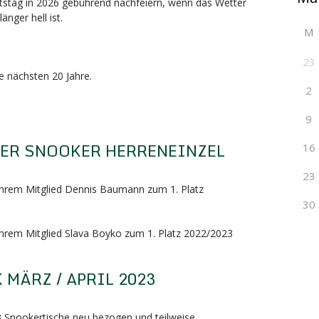
tstag in 2026 gebührend nachfeiern, wenn das Wetter
änger hell ist.
M
23
ie nächsten 20 Jahre.
2
9
TER SNOOKER HERRENEINZEL
16
23
 ihrem Mitglied Dennis Baumann zum 1. Platz
30
 ihrem Mitglied Slava Boyko zum 1. Platz 2022/2023
MÄRZ / APRIL 2023
 3 Snookertische neu bezogen und teilweise