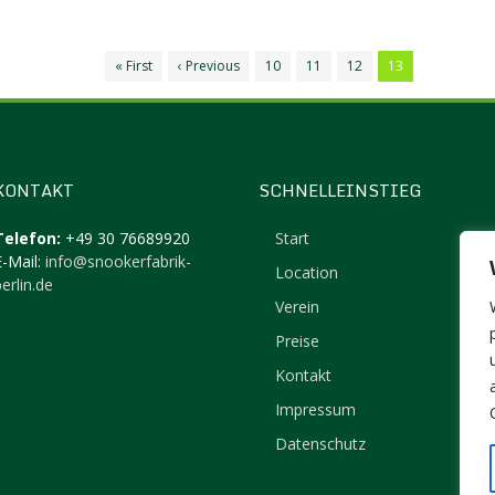
« First
‹ Previous
10
11
12
13
KONTAKT
SCHNELLEINSTIEG
Telefon:
+49 30 76689920
Start
E-Mail:
info@snookerfabrik-
Location
erlin.de
Verein
Preise
Kontakt
Impressum
Datenschutz