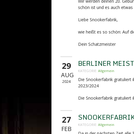
Wir werden deinen 20. Gebur
schön ist und es auch etwas l
Liebe Snookerfabrik,
wie heißt es so schön: Auf d
Dein Schatzmeister
BERLINER MEIS
29
KATEGORIE:
Allgemein
AUG
Die Snookerfabrik gratuliert
2024
2023/2024
Die Snookerfabrik gratuliert
SNOOKERFABRIK 
27
KATEGORIE:
Allgemein
FEB
Da in der nächsten Zeit alle