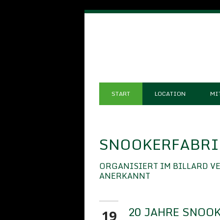
START
LOCATION
MI
SNOOKERFABRIK
ORGANISIERT IM BILLARD V
ANERKANNT
20 JAHRE SNOOK
19