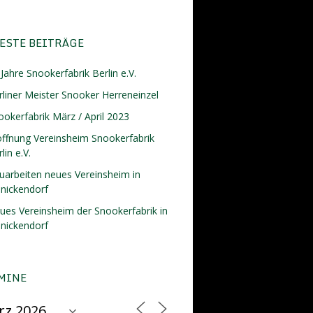
ESTE BEITRÄGE
Jahre Snookerfabrik Berlin e.V.
rliner Meister Snooker Herreneinzel
ookerfabrik März / April 2023
öffnung Vereinsheim Snookerfabrik
lin e.V.
uarbeiten neues Vereinsheim in
inickendorf
ues Vereinsheim der Snookerfabrik in
inickendorf
MINE