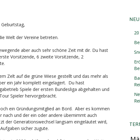
NEU
 Geburtstag,
20 
ie Welt der Vereine betreten.
Be
ewegende aber auch sehr schöne Zeit mit dir. Du hast
Sn
erste Vorsitzende, 6 zweite Vorsitzende, 2
Er
te.
Ber
em Zelt auf die grüne Wiese gestellt und das mehr als
Ba
ber ein Jahr komplett eingelagert. Du hast
Re
igabetrieb Spiele der ersten Bundesliga abgehalten und
Ne
Tour Spieler hervorgebracht.
Re
ur noch ein Gründungsmitglied an Bord. Aber es kommen
r nach und der ein oder andere übernimmt auch
zt der Generationswechsel langsam eingeläutet wird,
TER
Aufgaben sicher zugute.