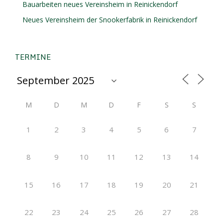
Bauarbeiten neues Vereinsheim in Reinickendorf
Neues Vereinsheim der Snookerfabrik in Reinickendorf
TERMINE
M
D
M
D
F
S
S
1
2
3
4
5
6
7
8
9
10
11
12
13
14
15
16
17
18
19
20
21
22
23
24
25
26
27
28