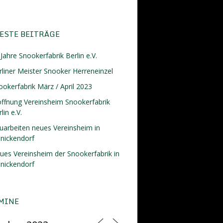
ESTE BEITRÄGE
Jahre Snookerfabrik Berlin e.V.
rliner Meister Snooker Herreneinzel
ookerfabrik März / April 2023
öffnung Vereinsheim Snookerfabrik
lin e.V.
uarbeiten neues Vereinsheim in
inickendorf
ues Vereinsheim der Snookerfabrik in
inickendorf
MINE