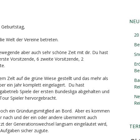
NEU
 Geburtstag,
20 
ie Welt der Vereine betreten.
Be
ewegende aber auch sehr schöne Zeit mit dir. Du hast
Sn
erste Vorsitzende, 6 zweite Vorsitzende, 2
Er
te.
Ber
em Zelt auf die grüne Wiese gestellt und das mehr als
Ba
ber ein Jahr komplett eingelagert. Du hast
Re
igabetrieb Spiele der ersten Bundesliga abgehalten und
Ne
Tour Spieler hervorgebracht.
Re
ur noch ein Gründungsmitglied an Bord. Aber es kommen
r nach und der ein oder andere übernimmt auch
zt der Generationswechsel langsam eingeläutet wird,
TER
Aufgaben sicher zugute.