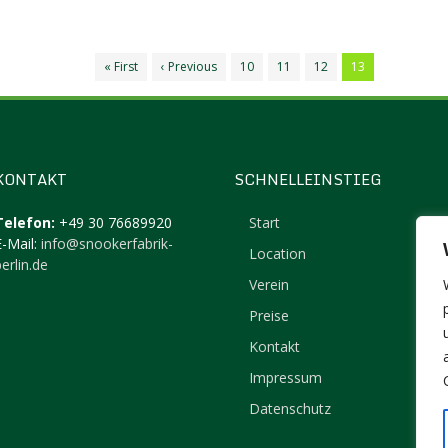
« First
‹ Previous
10
11
12
13
KONTAKT
SCHNELLEINSTIEG
Telefon:
+49 30 76689920
Start
E-Mail:
info@snookerfabrik-
Location
erlin.de
Verein
Preise
Kontakt
Impressum
Datenschutz