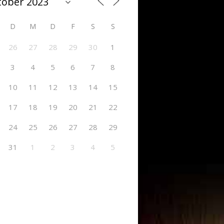
D
M
D
F
S
S
26
27
28
29
30
1
3
4
5
6
7
8
10
11
12
13
14
15
17
18
19
20
21
22
24
25
26
27
28
29
31
1
2
3
4
5