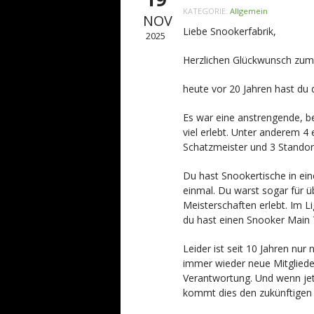
KATEGORIE:
Allgemein
NOV
Liebe Snookerfabrik,
2025
Herzlichen Glückwunsch zum
heute vor 20 Jahren hast du d
Es war eine anstrengende, b
viel erlebt. Unter anderem 4 
Schatzmeister und 3 Standor
Du hast Snookertische in ein
einmal. Du warst sogar für ü
Meisterschaften erlebt. Im L
du hast einen Snooker Main 
Leider ist seit 10 Jahren n
immer wieder neue Mitgliede
Verantwortung. Und wenn jet
kommt dies den zukünftigen 