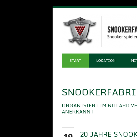
START
LOCATION
MI
SNOOKERFABRIK
ORGANISIERT IM BILLARD V
ANERKANNT
20 JAHRE SNOOK
19