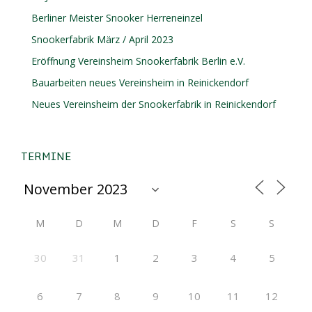
Berliner Meister Snooker Herreneinzel
Snookerfabrik März / April 2023
Eröffnung Vereinsheim Snookerfabrik Berlin e.V.
Bauarbeiten neues Vereinsheim in Reinickendorf
Neues Vereinsheim der Snookerfabrik in Reinickendorf
TERMINE
M
D
M
D
F
S
S
30
31
1
2
3
4
5
6
7
8
9
10
11
12