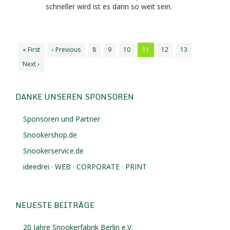
schneller wird ist es dann so weit sein.
« First
‹ Previous
8
9
10
11
12
13
Next ›
DANKE UNSEREN SPONSOREN
Sponsoren und Partner
Snookershop.de
Snookerservice.de
ideedrei · WEB · CORPORATE · PRINT
NEUESTE BEITRÄGE
20 Jahre Snookerfabrik Berlin e.V.