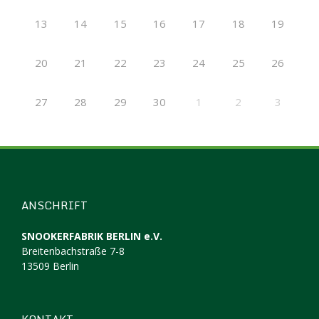
13
14
15
16
17
18
19
20
21
22
23
24
25
26
27
28
29
30
1
2
3
ANSCHRIFT
SNOOKERFABRIK BERLIN e.V.
Breitenbachstraße 7-8
13509 Berlin