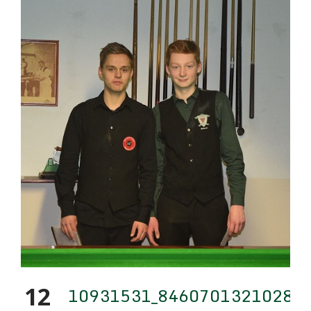
12
10931531_84607013210283