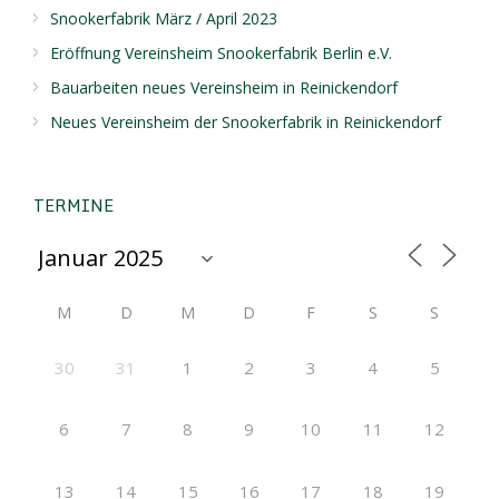
Snookerfabrik März / April 2023
Eröffnung Vereinsheim Snookerfabrik Berlin e.V.
Bauarbeiten neues Vereinsheim in Reinickendorf
Neues Vereinsheim der Snookerfabrik in Reinickendorf
TERMINE
M
D
M
D
F
S
S
30
31
1
2
3
4
5
6
7
8
9
10
11
12
13
14
15
16
17
18
19