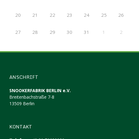
20
21
22
23
24
25
26
27
28
29
30
31
1
2
ANSCHRIFT
SNOOKERFABRIK BERLIN e.V.
Breitenbachstraße 7-8
13509 Berlin
KONTAKT