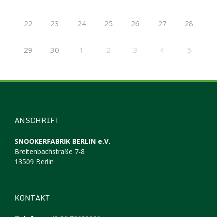
22
23
24
25
26
27
28
29
30
1
2
3
4
5
ANSCHRIFT
SNOOKERFABRIK BERLIN e.V.
Breitenbachstraße 7-8
13509 Berlin
KONTAKT