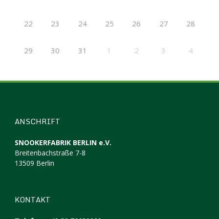
22
23
24
25
26
27
28
29
30
31
1
2
3
4
ANSCHRIFT
SNOOKERFABRIK BERLIN e.V.
Breitenbachstraße 7-8
13509 Berlin
KONTAKT