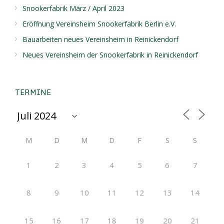
Snookerfabrik März / April 2023
Eröffnung Vereinsheim Snookerfabrik Berlin e.V.
Bauarbeiten neues Vereinsheim in Reinickendorf
Neues Vereinsheim der Snookerfabrik in Reinickendorf
TERMINE
M
D
M
D
F
S
S
1
2
3
4
5
6
7
8
9
10
11
12
13
14
15
16
17
18
19
20
21