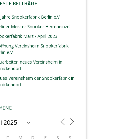
ESTE BEITRÄGE
Jahre Snookerfabrik Berlin e.V.
rliner Meister Snooker Herreneinzel
ookerfabrik März / April 2023
öffnung Vereinsheim Snookerfabrik
lin e.V.
uarbeiten neues Vereinsheim in
inickendorf
ues Vereinsheim der Snookerfabrik in
inickendorf
MINE
D
M
D
F
S
S