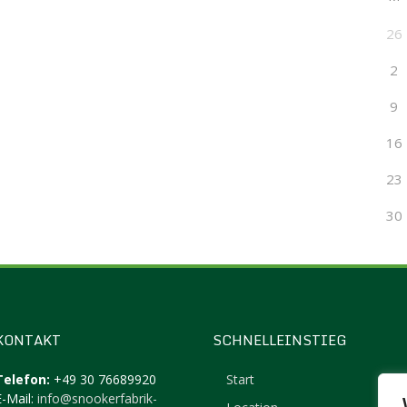
26
2
9
16
23
30
KONTAKT
SCHNELLEINSTIEG
Telefon:
+49 30 76689920
Start
E-Mail:
info@snookerfabrik-