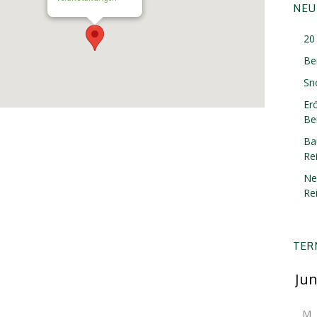
NEU
20 
Be
Sn
Er
Ber
Ba
Re
Ne
Re
TER
M