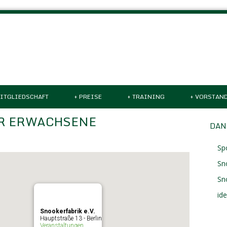
ITGLIEDSCHAFT
+
PREISE
+
TRAINING
+
VORSTAN
R ERWACHSENE
DAN
Sp
Sn
Sn
id
Snookerfabrik e.V.
Hauptstraße 13 - Berlin
Veranstaltungen