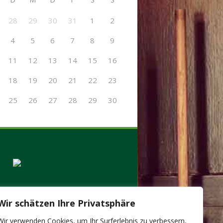
28
29
30
31
1
2
4
5
6
7
8
9
11
12
13
14
15
16
18
19
20
21
22
23
25
26
27
28
29
30
Wir schätzen Ihre Privatsphäre
Wir verwenden Cookies, um Ihr Surferlebnis zu verbessern,