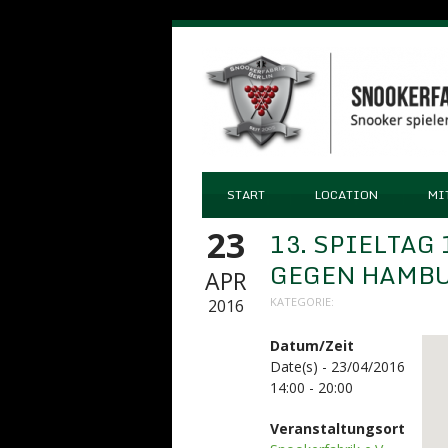
START
LOCATION
MI
23
13. SPIELTAG
GEGEN HAMB
APR
KATEGORIE:
2016
Datum/Zeit
Date(s) - 23/04/2016
14:00 - 20:00
Veranstaltungsort