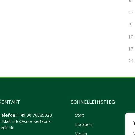
27
3
10
17
24
KONTAKT
SCHNELLEINSTIEG
Telefon:
+49 30 76689920
Start
E-Mail:
info@snookerfabrik-
Location
erlin.de
Verein