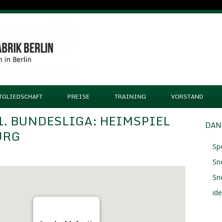
TGLIEDSCHAFT
PREISE
TRAINING
VORSTAND
 1. BUNDESLIGA: HEIMSPIEL
DAN
URG
Sp
Sn
Sn
id