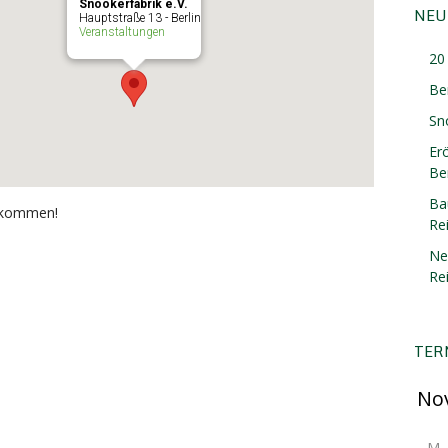
Snookerfabrik e.V.
NEU
Hauptstraße 13 - Berlin
Veranstaltungen
20 
Be
Sn
Er
Ber
Ba
llkommen!
Re
Ne
Re
TER
M