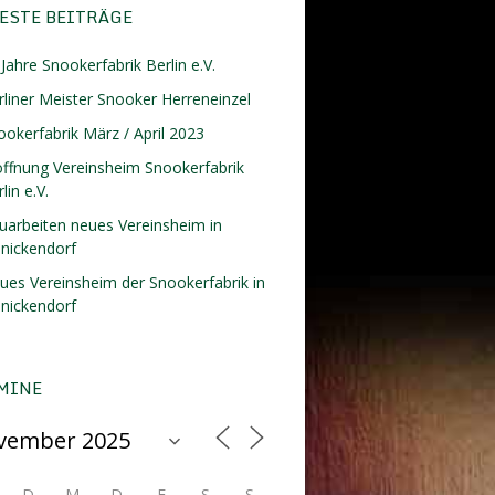
ESTE BEITRÄGE
Jahre Snookerfabrik Berlin e.V.
rliner Meister Snooker Herreneinzel
ookerfabrik März / April 2023
öffnung Vereinsheim Snookerfabrik
lin e.V.
uarbeiten neues Vereinsheim in
inickendorf
ues Vereinsheim der Snookerfabrik in
inickendorf
MINE
D
M
D
F
S
S