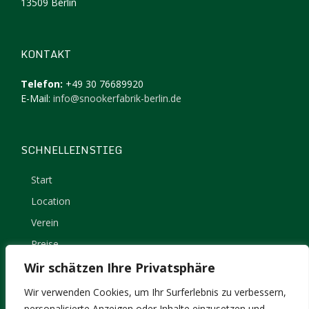
13509 Berlin
KONTAKT
Telefon:
+49 30 76689920
E-Mail:
info@snookerfabrik-berlin.de
SCHNELLEINSTIEG
Start
Location
Verein
Preise
Kontakt
Wir schätzen Ihre Privatsphäre
Impressum
Wir verwenden Cookies, um Ihr Surferlebnis zu verbessern,
Datenschutz
personalisierte Anzeigen oder Inhalte einzusetzen und