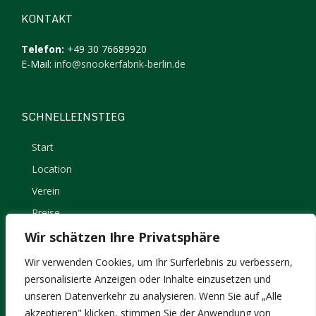
KONTAKT
Telefon:
+49 30 76689920
E-Mail:
info@snookerfabrik-berlin.de
SCHNELLEINSTIEG
Start
Location
Verein
Preise
Kontakt
Wir schätzen Ihre Privatsphäre
Impressum
Wir verwenden Cookies, um Ihr Surferlebnis zu verbessern,
Datenschutz
personalisierte Anzeigen oder Inhalte einzusetzen und
unseren Datenverkehr zu analysieren. Wenn Sie auf „Alle
akzeptieren" klicken, stimmen Sie der Anwendung von