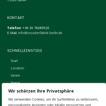
KONTAKT
Telefon:
+49 30 76689920
E-Mail:
info@snookerfabrik-berlin.de
SCHNELLEINSTIEG
Start
Location
Verein
Preise
Kontakt
Wir schätzen Ihre Privatsphäre
Impressum
Wir verwenden Cookies, um Ihr Surferlebnis zu verbessern,
Datenschutz
personalisierte Anzeigen oder Inhalte einzusetzen und