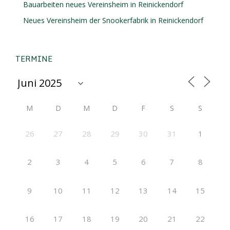
Bauarbeiten neues Vereinsheim in Reinickendorf
Neues Vereinsheim der Snookerfabrik in Reinickendorf
TERMINE
M
D
M
D
F
S
S
26
27
28
29
30
31
1
2
3
4
5
6
7
8
9
10
11
12
13
14
15
16
17
18
19
20
21
22