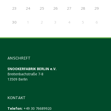
23
24
25
26
27
28
29
30
1
2
3
4
5
6
ANSCHRIFT
SNOOKERFABRIK BERLIN e.V.
Breitenbachstraße 7-8
13509 Berlin
KONTAKT
Telefon:
+49 30 76689920