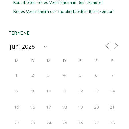
Bauarbeiten neues Vereinsheim in Reinickendorf
Neues Vereinsheim der Snookerfabrik in Reinickendorf
TERMINE
M
D
M
D
F
S
S
1
2
3
4
5
6
7
8
9
10
11
12
13
14
15
16
17
18
19
20
21
22
23
24
25
26
27
28