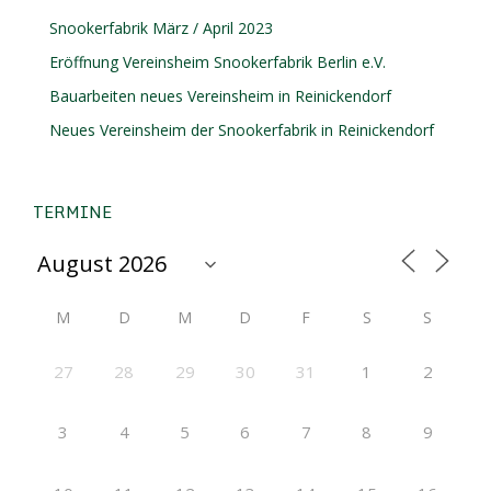
Snookerfabrik März / April 2023
Eröffnung Vereinsheim Snookerfabrik Berlin e.V.
Bauarbeiten neues Vereinsheim in Reinickendorf
Neues Vereinsheim der Snookerfabrik in Reinickendorf
TERMINE
M
D
M
D
F
S
S
27
28
29
30
31
1
2
3
4
5
6
7
8
9