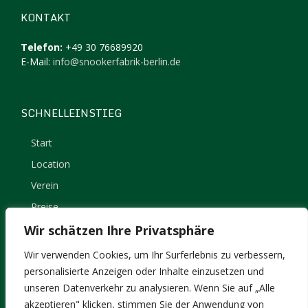
KONTAKT
Telefon:
+49 30 76689920
E-Mail:
info@snookerfabrik-berlin.de
SCHNELLEINSTIEG
Start
Location
Verein
Preise
Kontakt
Wir schätzen Ihre Privatsphäre
Impressum
Wir verwenden Cookies, um Ihr Surferlebnis zu verbessern,
Datenschutz
personalisierte Anzeigen oder Inhalte einzusetzen und
unseren Datenverkehr zu analysieren. Wenn Sie auf „Alle
akzeptieren" klicken, stimmen Sie der Anwendung von