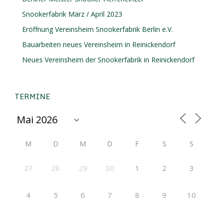
Snookerfabrik März / April 2023
Eröffnung Vereinsheim Snookerfabrik Berlin e.V.
Bauarbeiten neues Vereinsheim in Reinickendorf
Neues Vereinsheim der Snookerfabrik in Reinickendorf
TERMINE
M
D
M
D
F
S
S
27
28
29
30
1
2
3
4
5
6
7
8
9
10