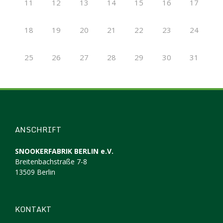
11
12
13
14
15
16
17
18
19
20
21
22
23
24
25
26
27
28
29
30
31
ANSCHRIFT
SNOOKERFABRIK BERLIN e.V.
Breitenbachstraße 7-8
13509 Berlin
KONTAKT