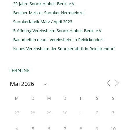
20 Jahre Snookerfabrik Berlin e.V.
Berliner Meister Snooker Herreneinzel
Snookerfabrik März / April 2023
Eröffnung Vereinsheim Snookerfabrik Berlin e.V.
Bauarbeiten neues Vereinsheim in Reinickendorf
Neues Vereinsheim der Snookerfabrik in Reinickendorf
TERMINE
M
D
M
D
F
S
S
27
28
29
30
1
2
3
4
5
6
7
8
9
10