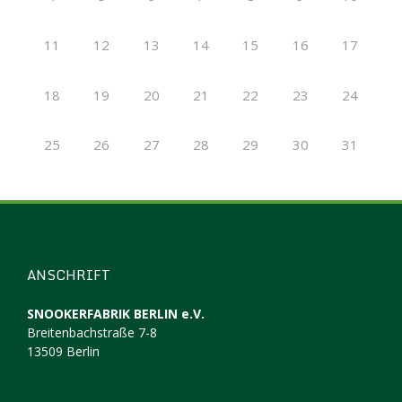
11
12
13
14
15
16
17
18
19
20
21
22
23
24
25
26
27
28
29
30
31
ANSCHRIFT
SNOOKERFABRIK BERLIN e.V.
Breitenbachstraße 7-8
13509 Berlin