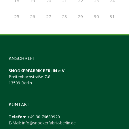
18
19
20
21
22
23
24
25
26
27
28
29
30
31
ANSCHRIFT
SNOOKERFABRIK BERLIN e.V.
Breitenbachstraße 7-8
13509 Berlin
KONTAKT
Telefon:
+49 30 76689920
E-Mail:
info@snookerfabrik-berlin.de