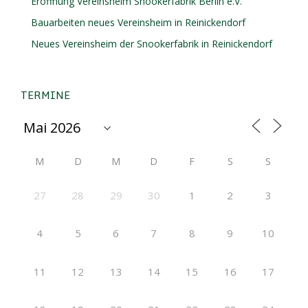
Eröffnung Vereinsheim Snookerfabrik Berlin e.V.
Bauarbeiten neues Vereinsheim in Reinickendorf
Neues Vereinsheim der Snookerfabrik in Reinickendorf
TERMINE
M
D
M
D
F
S
S
27
28
29
30
1
2
3
4
5
6
7
8
9
10
11
12
13
14
15
16
17